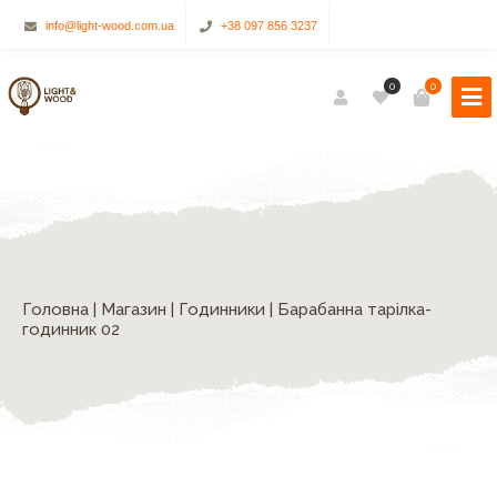
info@light-wood.com.ua
+38 097 856 3237
0
0
Головна
|
Магазин
|
Годинники
| Барабанна тарілка-
годинник 02